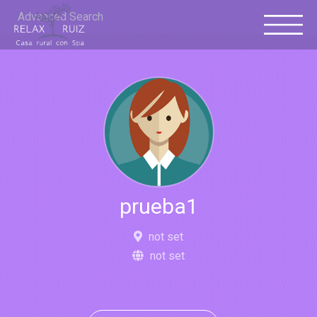
Advanced Search
prueba1
not set
not set